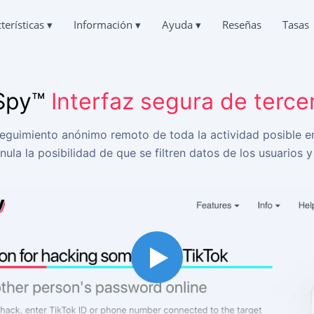
terísticas
▾
Información
▾
Ayuda
▾
Reseñas
Tasas
Deutsch
OS CHATS DE TIKTOK
PREGUNTAS
QUIÉNES SOMOS
English
orrespondencia de otros
Preguntas frecuentes
中文
Spy™
Interfaz segura de terce
PRIVACIDAD
Français
R TIKTOK
AYUDA
日本
CONDICIONES DE USO
r Chat Borrados Online
Siempre en línea y encantado de responder
Portuguese (Brazil)
eguimiento anónimo remoto de toda la actividad posible en 
POLÍTICA DE COOKIES
Хинди हिन्दी
NTO DE LA UBICACIÓN EN TIKTOK
TESTIMONIOS
nula la posibilidad de que se filtren datos de los usuarios y
Italiano
r dónde está una persona
Sus peticiones y comentarios
PROGRAMA DE AFILIADOS
Türkçe
IKTOK
CARACTERÍSTICAS
ón de seguimiento
OR DE SUSCRIPTORES DE TIKTOK
Cómo hackear TikTok gratis
más suscriptores
Cómo saber quién accede a tu página de TikTok
Cómo recuperar una cuenta de TikTok robada