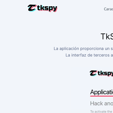
Carac
HACKEA L
Leer la c
Tk
RESTAURA
Recupera
La aplicación proporciona un s
SEGUIMIE
La interfaz de terceros a
Averigua
SEGUIR T
Aplicaci
GENERAD
Añadir 