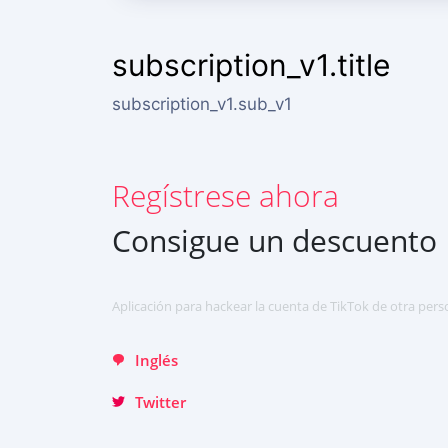
English
subscription_v1.title
中文
subscription_v1.sub_v1
Français
日本
Regístrese ahora
Portuguese (Brazil)
Хинди हिन्दी
Consigue un descuento
Italiano
Türkçe
Aplicación para hackear la cuenta de TikTok de otra pers
Inglés
Twitter