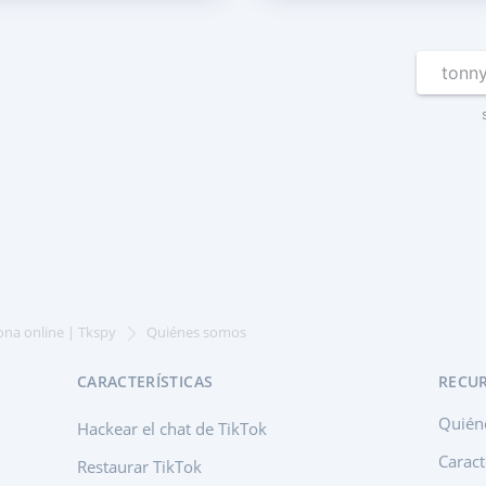
ona online | Tkspy
Quiénes somos
CARACTERÍSTICAS
RECU
Quién
Hackear el chat de TikTok
Caract
Restaurar TikTok