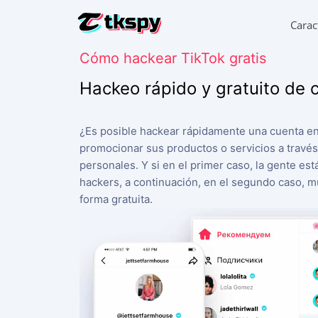
Carac
Cómo hackear TikTok gratis
HACKEA L
Leer la c
Hackeo rápido y gratuito de 
RESTAURA
Recupera
¿Es posible hackear rápidamente una cuenta en
promocionar sus productos o servicios a través
SEGUIMIE
Averigua
personales. Y si en el primer caso, la gente es
hackers, a continuación, en el segundo caso, 
SEGUIR T
forma gratuita.
Aplicaci
GENERAD
Añadir 