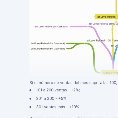
Si el número de ventas del mes supera las 100, 
101 a 200 ventas - +2%;
201 a 300 - +5%;
301 ventas más - +10%.