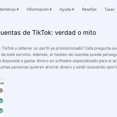
terísticas
▾
Información
▾
Ayuda
▾
Reseñas
Tasas
Deutsch
OS CHATS DE TIKTOK
PREGUNTAS
QUIÉNES SOMOS
English
orrespondencia de otros
Preguntas frecuentes
cuentas de TikTok: verdad o mito
中文
PRIVACIDAD
Français
R TIKTOK
AYUDA
日本
CONDICIONES DE USO
r Chat Borrados Online
Siempre en línea y encantado de responder
 TikTok y obtener un perfil ya promocionado? Esta pregunta su
Portuguese (Brazil)
 de este servicio. Además, el hackeo de cuentas puede persegu
POLÍTICA DE COOKIES
Хинди हिन्दी
NTO DE LA UBICACIÓN EN TIKTOK
TESTIMONIOS
Italiano
r dónde está una persona
Sus peticiones y comentarios
tá dispuesta a gastar dinero en software especializado para el a
PROGRAMA DE AFILIADOS
Türkçe
muchas personas quieren ahorrar dinero y están buscando opor
IKTOK
CARACTERÍSTICAS
ón de seguimiento
OR DE SUSCRIPTORES DE TIKTOK
Cómo hackear TikTok gratis
más suscriptores
Cómo saber quién accede a tu página de TikTok
Cómo recuperar una cuenta de TikTok robada