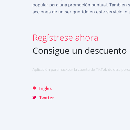
English
popular para una promoción puntual. También se
acciones de un ser querido en este servicio, o 
中文
Français
日本
Regístrese ahora
Portuguese (Brazil)
Consigue un descuento
Хинди हिन्दी
Italiano
Aplicación para hackear la cuenta de TikTok de otra pers
Türkçe
Inglés
Twitter