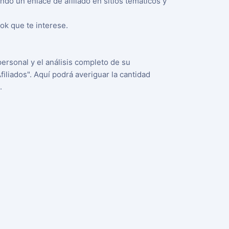
do un enlace de afiliado en sitios temáticos y
ok que te interese.
personal y el análisis completo de su
iliados". Aquí podrá averiguar la cantidad
.