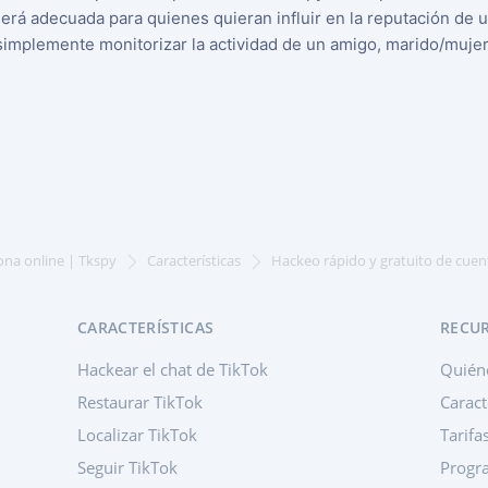
rá adecuada para quienes quieran influir en la reputación de u
simplemente monitorizar la actividad de un amigo, marido/mujer o
ona online | Tkspy
Características
Hackeo rápido y gratuito de cuen
CARACTERÍSTICAS
RECU
Hackear el chat de TikTok
Quién
Restaurar TikTok
Caract
Localizar TikTok
Tarifa
Seguir TikTok
Progra