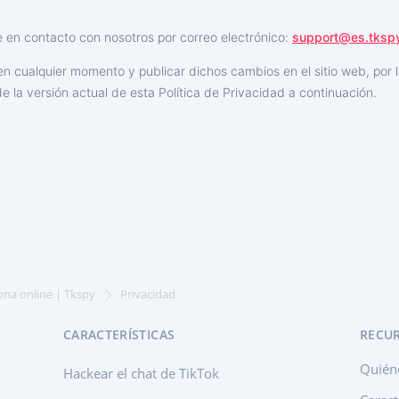
e en contacto con nosotros por correo electrónico:
support@es.tkspy
n cualquier momento y publicar dichos cambios en el sitio web, por l
e la versión actual de esta Política de Privacidad a continuación.
ona online | Tkspy
Privacidad
CARACTERÍSTICAS
RECU
Quién
Hackear el chat de TikTok