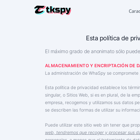
Carac
HACKEA L
Leer la c
Esta política de pri
RESTAURA
El máximo grado de anonimato sólo puede
Recupera
ALMACENAMIENTO Y ENCRIPTACIÓN DE 
SEGUIMIE
Averigua
La administración de WhaSpy se compromete a p
SEGUIR T
Esta política de privacidad establece los térmi
Aplicaci
singular, o Sitios Web, si es en plural, de la
empresa, recogemos y utilizamos sus datos pe
GENERAD
Añadir 
se describen las formas de utilizar su informac
Puede utilizar este sitio web sin tener que pro
web, tendremos que recoger y procesar sus da
personales, a menos que el tratamiento de dat