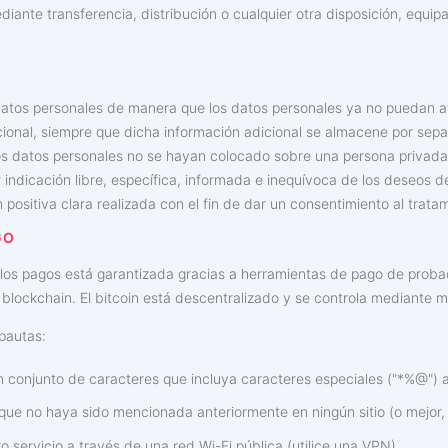
diante transferencia, distribución o cualquier otra disposición, equip
datos personales de manera que los datos personales ya no puedan at
adicional, siempre que dicha información adicional se almacene por se
os datos personales no se hayan colocado sobre una persona privada i
r indicación libre, específica, informada e inequívoca de los deseos d
 positiva clara realizada con el fin de dar un consentimiento al trat
GO
 los pagos está garantizada gracias a herramientas de pago de probada
blockchain. El bitcoin está descentralizado y se controla mediante m
pautas:
 conjunto de caracteres que incluya caracteres especiales ("*%@") 
o que no haya sido mencionada anteriormente en ningún sitio (o mejor,
o servicio a través de una red Wi-Fi pública (utilice una VPN).