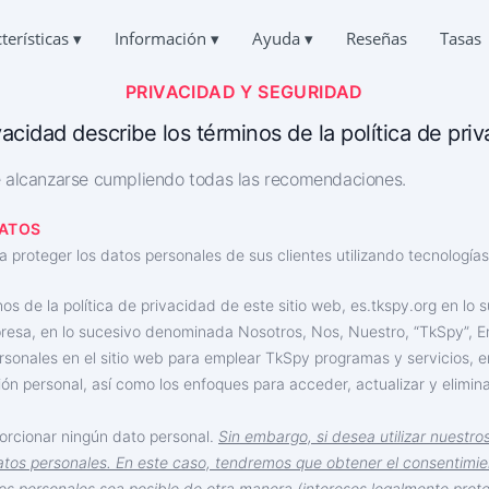
terísticas
▾
Información
▾
Ayuda
▾
Reseñas
Tasas
PRIVACIDAD Y SEGURIDAD
Deutsch
OS CHATS DE TIKTOK
PREGUNTAS
QUIÉNES SOMOS
English
orrespondencia de otros
Preguntas frecuentes
vacidad describe los términos de la política de pri
中文
PRIVACIDAD
Français
R TIKTOK
AYUDA
 alcanzarse cumpliendo todas las recomendaciones.
日本
CONDICIONES DE USO
r Chat Borrados Online
Siempre en línea y encantado de responder
Portuguese (Brazil)
POLÍTICA DE COOKIES
DATOS
Хинди हिन्दी
NTO DE LA UBICACIÓN EN TIKTOK
TESTIMONIOS
Italiano
r dónde está una persona
Sus peticiones y comentarios
roteger los datos personales de sus clientes utilizando tecnología
PROGRAMA DE AFILIADOS
Türkçe
IKTOK
nos de la política de privacidad de este sitio web, ‌es.tkspy.org en l
CARACTERÍSTICAS
ón de seguimiento
 empresa, en lo sucesivo denominada Nosotros, Nos, Nuestro, “TkSpy”, 
rsonales en el sitio web para emplear TkSpy programas y servicios, 
OR DE SUSCRIPTORES DE TIKTOK
Cómo hackear TikTok gratis
más suscriptores
ión personal, así como los enfoques para acceder, actualizar y elimin
Cómo saber quién accede a tu página de TikTok
Cómo recuperar una cuenta de TikTok robada
porcionar ningún dato personal.
Sin embargo, si desea utilizar nuestro
tos personales. En este caso, tendremos que obtener el consentimie
os personales sea posible de otra manera (intereses legalmente prote