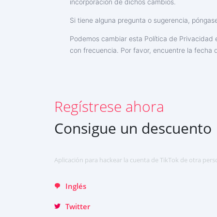
incorporación de dichos cambios.
Deutsch
Si tiene alguna pregunta o sugerencia, póngas
English
Podemos cambiar esta Política de Privacidad e
中文
con frecuencia. Por favor, encuentre la fecha d
Français
日本
Regístrese ahora
Portuguese (Brazil)
Хинди हिन्दी
Consigue un descuento
Italiano
Türkçe
Aplicación para hackear la cuenta de TikTok de otra pers
Inglés
Twitter